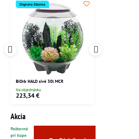
Doprava Zdarma
Doprava Zdarma
BiOrb HALO sivé 30l MCR
BiOrb LIFE biele 15
Na objednávku
Skladom
223,34 €
205,88 €
Akcia
Poštovné
pri kúpe