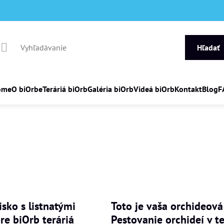
Hľadať
ome
O biOrbe
Teráriá biOrb
Galéria biOrb
Videá biOrb
Kontakt
Blog
F
isko s listnatými
Toto je vaša orchideová
re biOrb teráriá
Pestovanie orchideí v te