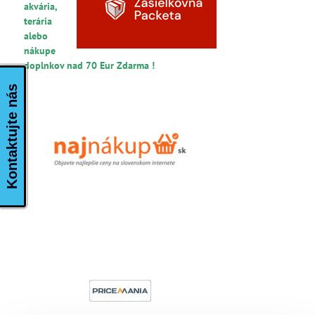
akvária,
terária
alebo
nákupe
doplnkov nad 70 Eur Zdarma !
Kontaktujte nás