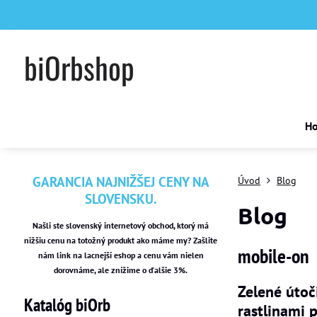
biOrbshop
H
GARANCIA NAJNIŽŠEJ CENY NA
Úvod
Blog
SLOVENSKU.
Blog
Našli ste slovenský internetový obchod, ktorý má
nižšiu cenu na totožný produkt ako máme my? Zašlite
mobile-on
nám link na lacnejší eshop a cenu vám nielen
dorovnáme, ale znížime o ďalšie 3%.
Zelené útoč
Katalóg biOrb
rastlinami p