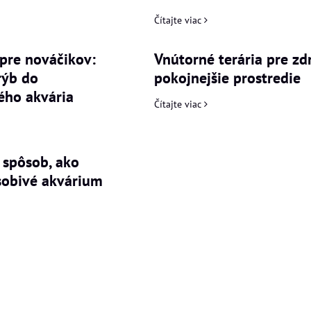
Čítajte viac
pre nováčikov:
Vnútorné terária pre zd
rýb do
pokojnejšie prostredie
ého akvária
Čítajte viac
 spôsob, ako
sobivé akvárium