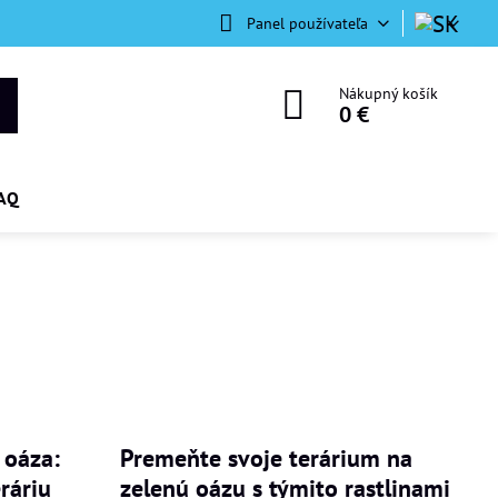
Panel používateľa
Nákupný košík
0 €
AQ
 oáza:
Premeňte svoje terárium na
ráriu
zelenú oázu s týmito rastlinami