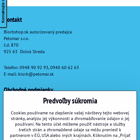
Kontaktujte nás
Kontakt
Biorbshop.sk autorizovaný predajca
Petomar s.r.o.
č.d. 870
925 63 Dolná Streda
Telefón: 0948 90 92 93, 0940 60 62 63
E-mail:
biorb@petomar.sk
Obchodné podmienky
Predvoľby súkromia
Obchodné podmienky
Reklamačné podmienky
Cookies používame na zlepšenie vašej návštevy tejto webovej
stránky, analýzu jej výkonnosti a zhromažďovanie údajov o jej
Formulár na odstúpenie od zmluvy
používaní. Na tento účel môžeme použiť nástroje a služby
tretích strán a zhromaždené údaje sa môžu preniesť k
partnerom v EÚ, USA alebo iných krajinách. Kliknutím na „Prijať