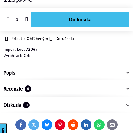
Do košíka
Pridať k Obľúbeným
Doručenia
Import kód:
72067
Výrobca:
biOrb
Popis
Recenzie
0
Diskusia
0
Facebook
Twitter
Bluesky
Pinterest
Reddit
LinkedIn
WhatsApp
E-
mail