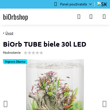
Panel používateľa
biOrbshop
Úvod
BiOrb TUBE biele 30l LED
Hodnotenie
Doprava Zdarma