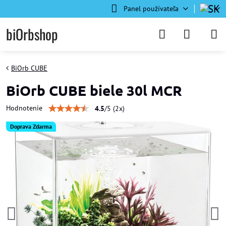
Panel používateľa
biOrbshop
BiOrb CUBE
BiOrb CUBE biele 30l MCR
Hodnotenie
4.5
/
5
(
2
x)
Doprava Zdarma