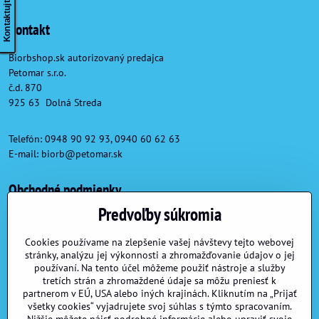
Kontaktujte nás
Kontakt
Biorbshop.sk autorizovaný predajca
Petomar s.r.o.
č.d. 870
925 63 Dolná Streda
Telefón: 0948 90 92 93, 0940 60 62 63
E-mail:
biorb@petomar.sk
Obchodné podmienky
Predvoľby súkromia
Obchodné podmienky
Reklamačné podmienky
Cookies používame na zlepšenie vašej návštevy tejto webovej
stránky, analýzu jej výkonnosti a zhromažďovanie údajov o jej
Formulár na odstúpenie od zmluvy
používaní. Na tento účel môžeme použiť nástroje a služby
tretích strán a zhromaždené údaje sa môžu preniesť k
partnerom v EÚ, USA alebo iných krajinách. Kliknutím na „Prijať
Užitočné linky
všetky cookies“ vyjadrujete svoj súhlas s týmto spracovaním.