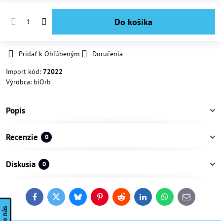
Do košíka
Pridať k Obľúbeným
Doručenia
Import kód:
72022
Výrobca:
biOrb
Popis
Recenzie
0
Diskusia
0
Facebook
Twitter
Bluesky
Pinterest
Reddit
LinkedIn
WhatsApp
E-
mail