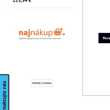
223,34 €
205,88 €
Povo
Kontaktujte nás