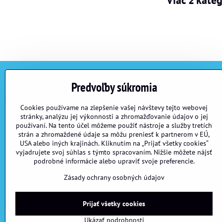
Predvoľby súkromia
Kontakt
Cookies používame na zlepšenie vašej návštevy tejto webovej
Biorbshop.sk autorizovaný predajca
stránky, analýzu jej výkonnosti a zhromažďovanie údajov o jej
Petomar s.r.o.
používaní. Na tento účel môžeme použiť nástroje a služby tretích
č.d. 870
strán a zhromaždené údaje sa môžu preniesť k partnerom v EÚ,
925 63 Dolná Streda
USA alebo iných krajinách. Kliknutím na „Prijať všetky cookies“
vyjadrujete svoj súhlas s týmto spracovaním. Nižšie môžete nájsť
podrobné informácie alebo upraviť svoje preferencie.
Telefón: 0948 90 92 93, 0940 60 62 63
E-mail:
biorb@petomar.sk
Zásady ochrany osobných údajov
Prijať všetky cookies
Ukázať podrobnosti