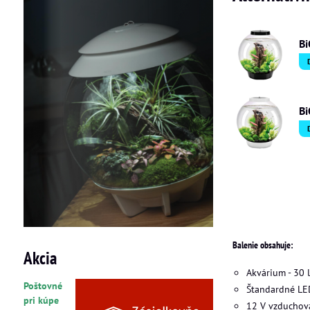
Bi
Bi
Balenie obsahuje:
Akcia
Akvárium - 30 l
Poštovné
Štandardné LE
pri kúpe
12 V vzduchov