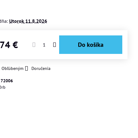
dňa:
Utorok
11.8.2026
,74 €
Do košíka
 k Obľúbeným
Doručenia
:
72006
Orb