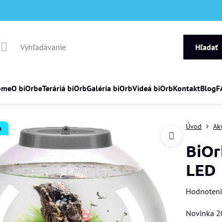
Hľadať
ome
O biOrbe
Teráriá biOrb
Galéria biOrb
Videá biOrb
Kontakt
Blog
F
Úvod
Ak
a
BiOr
LED
Hodnoten
Novinka 2