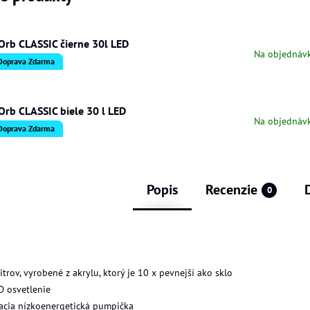
Orb CLASSIC čierne 30l LED
Na objednáv
Doprava Zdarma
Orb CLASSIC biele 30 l LED
Na objednáv
Doprava Zdarma
Popis
Recenzie
0
itrov, vyrobené z akrylu, ktorý je 10 x pevnejší ako sklo
D osvetlenie
acia nízkoenergetická pumpička