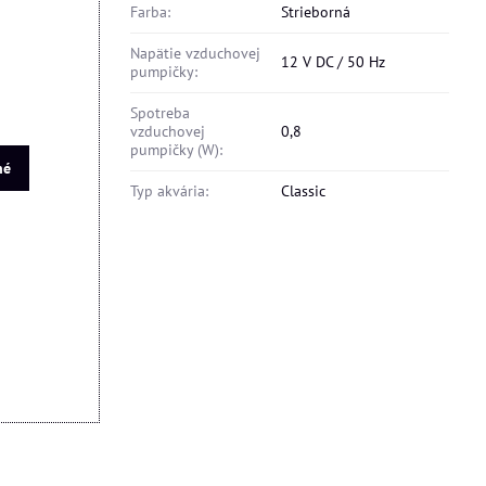
5,80 €
Farba:
Strieborná
Napätie vzduchovej
12 V DC / 50 Hz
pumpičky:
Spotreba
vzduchovej
0,8
pumpičky (W):
né
Typ akvária:
Classic