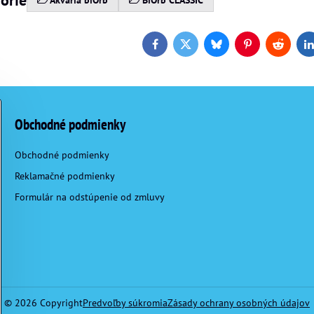
Akváriá biOrb
BiOrb CLASSIC
Facebook
Twitter
Bluesky
Pinterest
Reddit
L
Obchodné podmienky
Obchodné podmienky
Reklamačné podmienky
Formulár na odstúpenie od zmluvy
©
2026
Copyright
Predvoľby súkromia
Zásady ochrany osobných údajov