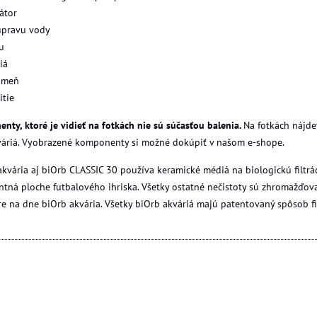
átor
úpravu vody
u
iá
ameň
itie
Doprava Zdarma
D
nty, ktoré je vidieť na fotkách nie sú súčasťou balenia.
Na fotkách nájde
váriá. Vyobrazené komponenty si možné dokúpiť v našom e-shope.
kvária aj biOrb CLASSIC 30 používa keramické médiá na biologickú filtrác
entná ploche futbalového ihriska. Všetky ostatné nečistoty sú zhromažďov
re na dne biOrb akvária. Všetky biOrb akváriá majú patentovaný spôsob fil
l MCR
BiOrb TUBE biele 30l LED
BiO
Na objednávku
Skl