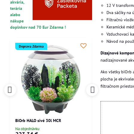
akvária,
12 V transform
terária
Dva sáčiky na 
alebo
Filtračnú vložk
nákupe
Keramické méd
doplnkov nad 70 Eur Zdarma !
Vzduchovací k
Návod na použ
Doprava Zdarma
Doprava Zdarma
Dizajnové kompone
nadizajnované ak
Ako všetky biOrb a
plocha je ekvival
filtračnom priesto
BiOrb HALO sivé 30l MCR
BiOrb LIFE biele 15
Na objednávku
Skladom