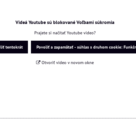
225,09 €
21
Videá Youtube sú blokované Voľbami súkromia
Prajete si načítať Youtube video?
liť tentokrát
Povoliť a zapamätať - súhlas s druhom cookie: Funkč
Otvoriť video v novom okne