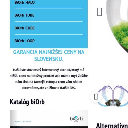
BiOrb HALO
BiOrb TUBE
BiOrb CUBE
BiOrb LOOP
GARANCIA NAJNIŽŠEJ CENY NA
SLOVENSKU.
Našli ste slovenský internetový obchod, ktorý má
nižšiu cenu na totožný produkt ako máme my? Zašlite
nám link na lacnejší eshop a cenu vám nielen
dorovnáme, ale znížime o ďalšie 3%.
Katalóg biOrb
Alternatív