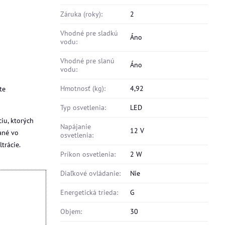
Záruka (roky):
2
Vhodné pre sladkú
Áno
vodu:
Vhodné pre slanú
Áno
vodu:
oprava Zdarma
Hmotnosť (kg):
4,92
te
Typ osvetlenia:
LED
iu, ktorých
Napájanie
12 V
ané vo
osvetlenia:
trácie.
Príkon osvetlenia:
2 W
Diaľkové ovládanie:
Nie
Energetická trieda:
G
rb CLASSIC biele 30 l MCR
Objem:
30
adom