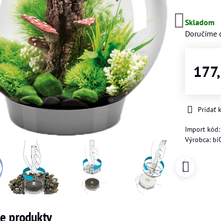
Skladom
Doručíme 
177
Pridať
Import kód
Výrobca:
bi
ne produkty