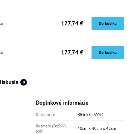
177,74 €
ku
Do košíka
177,74 €
ku
Do košíka
Diskusia
0
Doplnkové informácie
Kategória:
BiOrb CLASSIC
Rozmery (DxŠxV)
40cm x 40cm x 42cm
(cm):