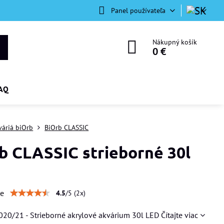
Panel používateľa
Nákupný košík
0 €
AQ
váriá biOrb
BiOrb CLASSIC
b CLASSIC strieborné 30l
ie
4.5
/
5
(
2
x)
020/21 - Strieborné akrylové akvárium 30l LED
Čítajte viac