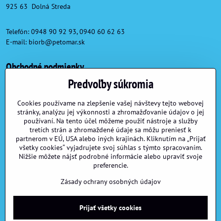
925 63 Dolná Streda
Telefón: 0948 90 92 93, 0940 60 62 63
E-mail:
biorb@petomar.sk
Obchodné podmienky
Predvoľby súkromia
Obchodné podmienky
Reklamačné podmienky
Cookies používame na zlepšenie vašej návštevy tejto webovej
stránky, analýzu jej výkonnosti a zhromažďovanie údajov o jej
Formulár na odstúpenie od zmluvy
používaní. Na tento účel môžeme použiť nástroje a služby
tretích strán a zhromaždené údaje sa môžu preniesť k
partnerom v EÚ, USA alebo iných krajinách. Kliknutím na „Prijať
Užitočné linky
všetky cookies“ vyjadrujete svoj súhlas s týmto spracovaním.
Nižšie môžete nájsť podrobné informácie alebo upraviť svoje
preferencie.
Možnosti dopravy a platby
Veľkoobchod
Zásady ochrany osobných údajov
Prijať všetky cookies
©
2026
Copyright
Predvoľby súkromia
Zásady ochrany osobných údajov