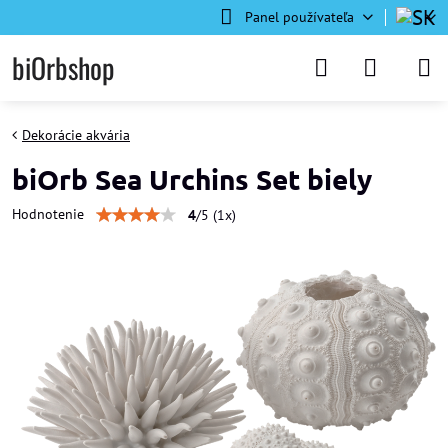
Panel používateľa
biOrbshop
Dekorácie akvária
biOrb Sea Urchins Set biely
Hodnotenie
4
/
5
(
1
x)