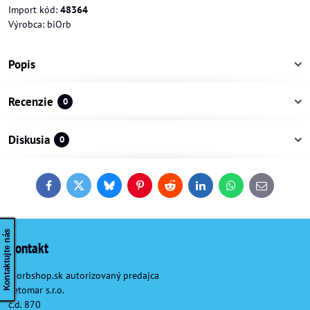
Import kód:
48364
Výrobca:
biOrb
Popis
Recenzie
0
Diskusia
0
Facebook
Twitter
Bluesky
Pinterest
Reddit
LinkedIn
WhatsApp
E-
mail
Kontaktujte nás
Kontakt
Biorbshop.sk autorizovaný predajca
Petomar s.r.o.
č.d. 870