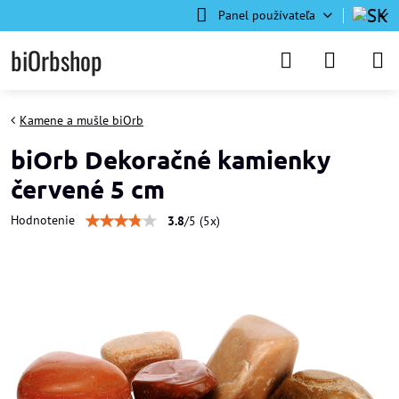
Panel používateľa
biOrbshop
Kamene a mušle biOrb
biOrb Dekoračné kamienky
červené 5 cm
Hodnotenie
3.8
/
5
(
5
x)