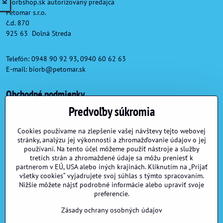
Biorbshop.sk autorizovaný predajca
Petomar s.r.o.
č.d. 870
925 63 Dolná Streda
Telefón: 0948 90 92 93, 0940 60 62 63
E-mail:
biorb@petomar.sk
Obchodné podmienky
Predvoľby súkromia
Obchodné podmienky
Reklamačné podmienky
Cookies používame na zlepšenie vašej návštevy tejto webovej
stránky, analýzu jej výkonnosti a zhromažďovanie údajov o jej
Formulár na odstúpenie od zmluvy
používaní. Na tento účel môžeme použiť nástroje a služby
tretích strán a zhromaždené údaje sa môžu preniesť k
partnerom v EÚ, USA alebo iných krajinách. Kliknutím na „Prijať
Užitočné linky
všetky cookies“ vyjadrujete svoj súhlas s týmto spracovaním.
Nižšie môžete nájsť podrobné informácie alebo upraviť svoje
preferencie.
Možnosti dopravy a platby
Veľkoobchod
Zásady ochrany osobných údajov