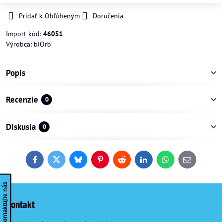
Pridať k Obľúbeným
Doručenia
Import kód:
46051
Výrobca:
biOrb
Popis
Recenzie
0
Diskusia
0
Facebook
Twitter
Bluesky
Pinterest
Reddit
LinkedIn
WhatsApp
E-
mail
Kontaktujte nás
Kontakt