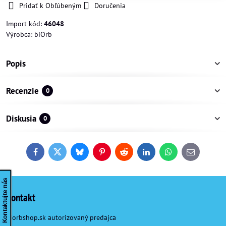
Pridať k Obľúbeným
Doručenia
Import kód:
46048
Výrobca:
biOrb
Popis
Recenzie
0
Diskusia
0
Facebook
Twitter
Bluesky
Pinterest
Reddit
LinkedIn
WhatsApp
E-
mail
Kontaktujte nás
Kontakt
Biorbshop.sk autorizovaný predajca