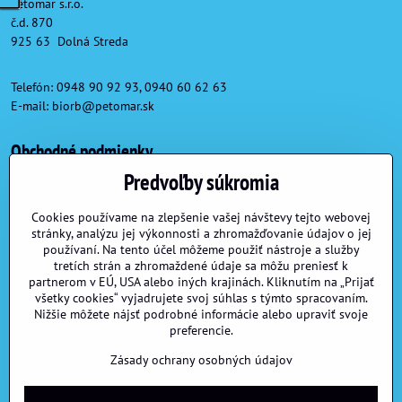
Petomar s.r.o.
č.d. 870
925 63 Dolná Streda
Telefón: 0948 90 92 93, 0940 60 62 63
E-mail:
biorb@petomar.sk
Obchodné podmienky
Predvoľby súkromia
Obchodné podmienky
Reklamačné podmienky
Cookies používame na zlepšenie vašej návštevy tejto webovej
stránky, analýzu jej výkonnosti a zhromažďovanie údajov o jej
Formulár na odstúpenie od zmluvy
používaní. Na tento účel môžeme použiť nástroje a služby
tretích strán a zhromaždené údaje sa môžu preniesť k
partnerom v EÚ, USA alebo iných krajinách. Kliknutím na „Prijať
Užitočné linky
všetky cookies“ vyjadrujete svoj súhlas s týmto spracovaním.
Nižšie môžete nájsť podrobné informácie alebo upraviť svoje
preferencie.
Možnosti dopravy a platby
Veľkoobchod
Zásady ochrany osobných údajov