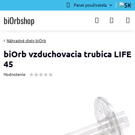
Panel používateľa
biOrbshop
Náhradné diely biOrb
biOrb vzduchovacia trubica LIFE
45
Hodnotenie