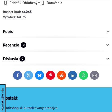
Pridať k Obľúbeným
Doručenia
Import kód:
46043
Výrobca:
biOrb
Popis
Recenzie
0
Diskusia
0
Facebook
Twitter
Bluesky
Pinterest
Reddit
LinkedIn
WhatsApp
E-
mail
Kontaktujte nás
Kontakt
Biorbshop.sk autorizovaný predajca