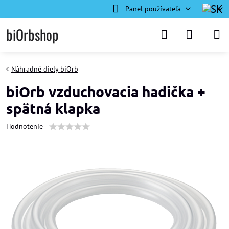
Panel používateľa
biOrbshop
Náhradné diely biOrb
biOrb vzduchovacia hadička +
spätná klapka
Hodnotenie