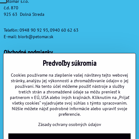
Petomar s.r.o.
č.d. 870
925 63 Dolná Streda
Telefón: 0948 90 92 93, 0940 60 62 63
E-mail:
biorb@petomar.sk
Obchodné podmienky
Predvoľby súkromia
Obchodné podmienky
Reklamačné podmienky
Cookies používame na zlepšenie vašej návštevy tejto webovej
stránky, analýzu jej výkonnosti a zhromažďovanie údajov o jej
Formulár na odstúpenie od zmluvy
používaní. Na tento účel môžeme použiť nástroje a služby
tretích strán a zhromaždené údaje sa môžu preniesť k
partnerom v EÚ, USA alebo iných krajinách. Kliknutím na „Prijať
Užitočné linky
všetky cookies“ vyjadrujete svoj súhlas s týmto spracovaním.
Nižšie môžete nájsť podrobné informácie alebo upraviť svoje
preferencie.
Možnosti dopravy a platby
Veľkoobchod
Zásady ochrany osobných údajov