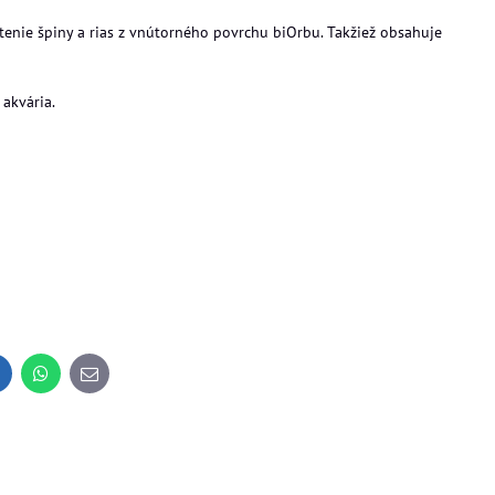
stenie špiny a rias z vnútorného povrchu biOrbu. Takžiež obsahuje
 akvária.
oprava Zdarma
inkedIn
WhatsApp
E-
mail