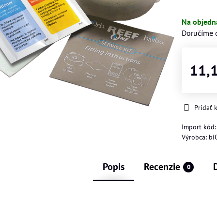
Na objedn
Doručíme 
11,
Pridať
Import kód
Výrobca:
bi
Popis
Recenzie
0