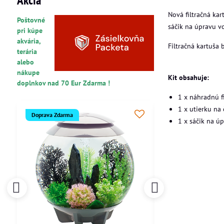
Nová filtračná ka
Poštovné
sáčik na úpravu v
pri kúpe
akvária,
Filtračná kartuša
terária
alebo
nákupe
Kit obsahuje:
doplnkov nad 70 Eur Zdarma !
1 x náhradnú f
1 x utierku na 
Doprava Zdarma
Doprava Zdarma
1 x sáčik na ú