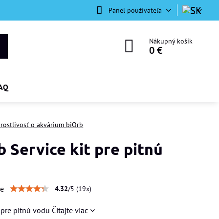
Panel používateľa
Nákupný košík
0 €
AQ
arostlivosť o akvárium biOrb
b Service kit pre pitnú
u
ie
4.32
/
5
(
19
x)
t pre pitnú vodu
Čítajte viac