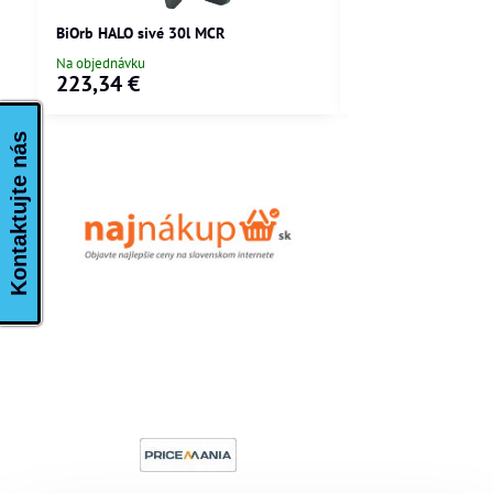
BiOrb HALO sivé 30l MCR
BiOrb LIFE biele 15
Na objednávku
Skladom
223,34 €
205,88 €
Kontaktujte nás