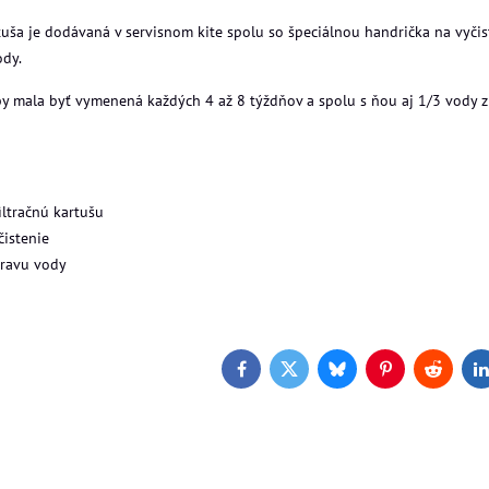
rtuša je dodávaná v servisnom kite spolu so špeciálnou handrička na vyči
ody.
 by mala byť vymenená každých 4 až 8 týždňov a spolu s ňou aj 1/3 vody z
iltračnú kartušu
čistenie
Doprava Zdarma
D
pravu vody
Facebook
Twitter
Bluesky
Pinterest
Reddit
L