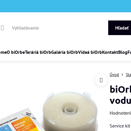
Hľadať
ome
O biOrbe
Teráriá biOrb
Galéria biOrb
Videá biOrb
Kontakt
Blog
F
Úvod
St
biOr
vod
Hodnoten
Service ki