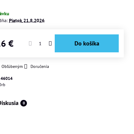
ávku
dňa:
Piatok
21.8.2026
16 €
Do košíka
 k Obľúbeným
Doručenia
:
46014
Orb
Diskusia
0