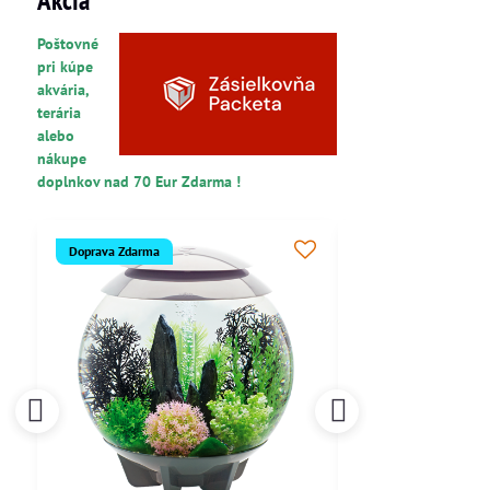
Poštovné
pri kúpe
akvária,
terária
alebo
nákupe
doplnkov nad 70 Eur Zdarma !
Doprava Zdarma
Doprava Zdarma