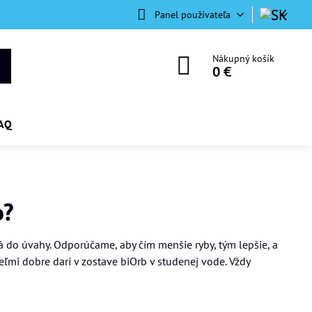
Panel používateľa
Nákupný košík
0 €
AQ
b?
á do úvahy. Odporúčame, aby čím menšie ryby, tým lepšie, a
veľmi dobre darí v zostave biOrb v studenej vode. Vždy