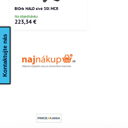
BiOrb HALO sivé 30l MCR
BiOrb LIFE biele 15
Na objednávku
Skladom
223,34 €
205,88 €
Kontaktujte nás