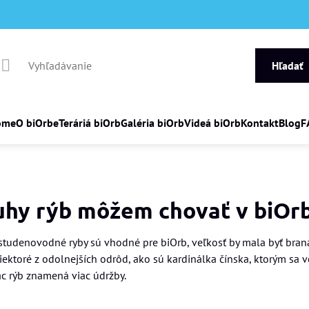
Hľadať
ome
O biOrbe
Teráriá biOrb
Galéria biOrb
Videá biOrb
Kontakt
Blog
F
uhy rýb môžem chovať v biOr
 studenovodné ryby sú vhodné pre biOrb, veľkosť by mala byť bran
niektoré z odolnejších odrôd, ako sú kardinálka čínska, ktorým sa 
ac rýb znamená viac údržby.