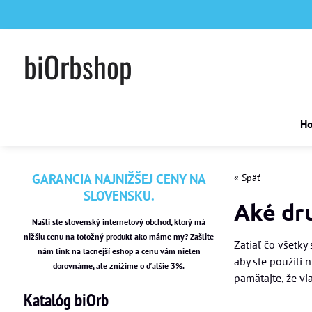
biOrbshop
H
GARANCIA NAJNIŽŠEJ CENY NA
« Späť
SLOVENSKU.
Aké dr
Našli ste slovenský internetový obchod, ktorý má
nižšiu cenu na totožný produkt ako máme my? Zašlite
Zatiaľ čo všetky
nám link na lacnejší eshop a cenu vám nielen
aby ste použili 
dorovnáme, ale znížime o ďalšie 3%.
pamätajte, že vi
Katalóg biOrb